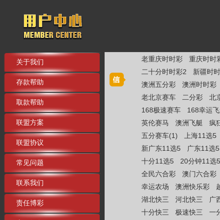
老重庆时时彩
重庆时时
关于我们
二十分时时彩2
新疆时
存款帮助
澳洲五分彩
澳洲时时彩
老北京赛车
二分彩
北
取款帮助
168极速赛车
168幸运
联盟方案
英伦赛马
澳洲飞艇
疯
五分赛车(1)
上海11选5
联盟协议
新广东11选5
广东11选5
十分11选5
20分钟11选5
常见问题
全民六合彩
澳门六合彩
联系我们
幸运农场
澳洲快乐彩
湖北快三
河北快三
广
责任博彩
十分快三
极速快三
一