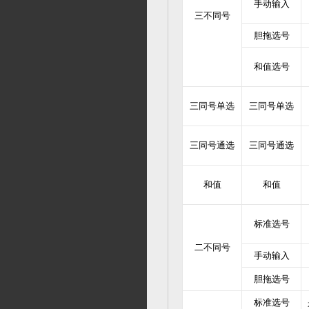
手动输入
三不同号
胆拖选号
和值选号
三同号单选
三同号单选
三同号通选
三同号通选
和值
和值
标准选号
二不同号
手动输入
胆拖选号
标准选号