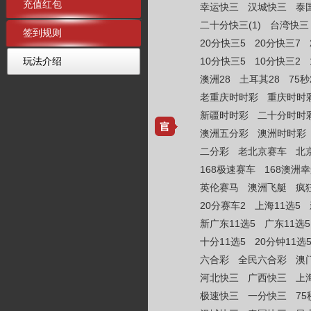
充值红包
幸运快三
汉城快三
泰
二十分快三(1)
台湾快三
签到规则
20分快三5
20分快三7
玩法介绍
10分快三5
10分快三2
澳洲28
土耳其28
75秒
老重庆时时彩
重庆时时
新疆时时彩
二十分时时
澳洲五分彩
澳洲时时彩
二分彩
老北京赛车
北
168极速赛车
168澳洲幸
英伦赛马
澳洲飞艇
疯
20分赛车2
上海11选5
新广东11选5
广东11选5
十分11选5
20分钟11选
六合彩
全民六合彩
澳
河北快三
广西快三
上
极速快三
一分快三
7