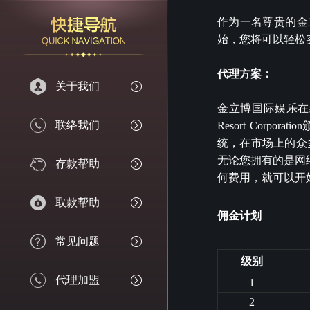
作为一名尊贵的金
始，您将可以轻松
代理方案：
关于我们
金立博国际娱乐在
联络我们
Resort Cor
统，在市场上的众
无论您拥有的是网
存款帮助
何费用，就可以开
取款帮助
佣金计划
常见问题
级别
代理加盟
1
2