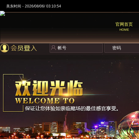
美东时间 -
2026/08/06/ 03:10:55
官网首页
HOME
Error