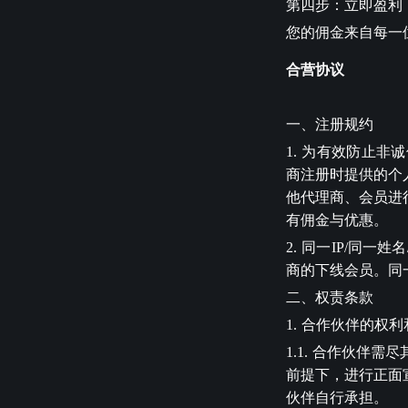
第四步：立即盈利
您的佣金来自每一
合营协议
一、注册规约
1. 为有效防止
商注册时提供的个
他代理商、会员进
有佣金与优惠。
2. 同一IP/同
商的下线会员。同一
二、权责条款
1. 合作伙伴的权
1.1. 合作伙
前提下，进行正面
伙伴自行承担。