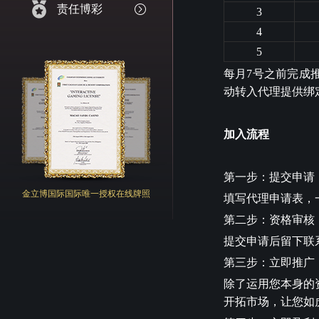
责任博彩
3
4
5
每月
7号之前完成
动转入代理提供绑
加入流程
第一步：提交申请
填写代理申请表，
第二步：资格审核
提交申请后留下联
第三步：立即推广
除了运用您本身的
开拓市场，让您如